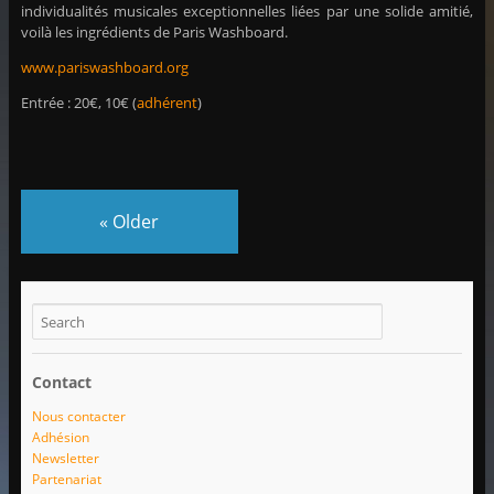
individualités musicales exceptionnelles liées par une solide amitié,
voilà les ingrédients de Paris Washboard.
www.pariswashboard.org
Entrée : 20€, 10€ (
adhérent
)
«
Older
Contact
Nous contacter
Adhésion
Newsletter
Partenariat