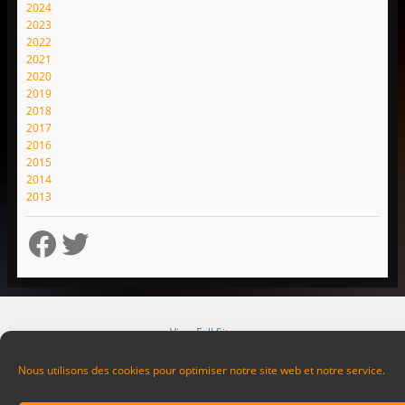
2024
2023
2022
2021
2020
2019
2018
2017
2016
2015
2014
2013
Facebook
Twitter
View Full Site
Now Available!
Download WordPress for Android
Nous utilisons des cookies pour optimiser notre site web et notre service.
Proudly powered by WordPress