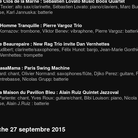
e Clos de la Marne : Sébastien Lovato Music Boox Quartet
Texier: alto sax/clarinette, Sébastien Lovato: piano/claviers, Marc B
e, Karl Jannuska: batterie
’Homme Tranquille : Pierre Vargoz Trio
ornazov: trombone, Viktor Benev: vibraphone, Pierre Vargoz: batteri
e Beaurepaire : New Rag Trio invite Dan Vernhettes
udibert; clarinette/saxophones, Félix Hunot: banjo, Jean-Marie Gonthi
Vernhettes: trompette
CasaMama : Paris Swing Machine
rd: chant, Olivier Normand: saxophones/flûte, Djiko Perez: guitare, 
ntrebasse, Nicolas Grupp: batterie
a Maison du Pavillon Bleu : Alain Ruiz Quintet Jazzoval
ariente: chant, Yves Roux: guitare/chant, Bibi Louison: piano, Nicola
e, Alain J.Ruiz : batterie
he 27 septembre 2015