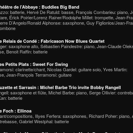
héâtre de l’Abbaye : Buddies Big Band
zzo: batterie, Hervé De Ratuld: basse, François Combarieu: piano, 
tare, Érick Poirier/Lorenz Rainer/Rodolphe Millet: trompette, Jean-Fr
erre D’Angelo/Ronald Alphonse: saxophone, Guy Figlionlos/Jean-Fra
trombone
e Relais de Condé : Fabricason Now Blues Quartet
er: saxophone alto, Sébastien Paindestre: piano, Jean-Claude Oleks
e, Benoit Raffin: batterie
es Petits Plats : Sweet For Swing
amorsi: clarinette/chant, Nicolas Gardel: guitare solo, Yves Martin:
e, Jean-François Terramorsi: guitare
uzette et Sarrasin : Michel Barbe Trio invite Bobby Rangell
ell: saxophone et flûte, Michel Barbe: piano, Serge Ollivier: contre
an: batterie
e Foch : Ellinoa
hant/compositions, Illyes Ferfera: saxophones, Richard Poher: piano, 
rebasse, Gabriel Westphal: batterie