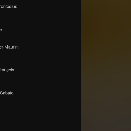
uronfosse:
e
er-Maurin:
François
 Sabato: