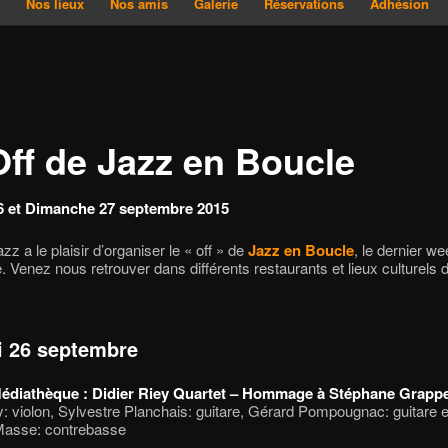
?
Nos lieux
Nos amis
Galerie
Réservations
Adhésion
Off de Jazz en Boucle
6 et Dimanche 27 septembre 2015
zz a le plaisir d’organiser le « off » de
Jazz en Boucle
, le dernier w
 Venez nous retrouver dans différents restaurants et lieux culturels d
 26 septembre
édiathèque : Didier Riey Quartet – Hommage à Stéphane Grappe
y: violon, Sylvestre Planchais: guitare, Gérard Pompougnac: guitare e
Masse: contrebasse