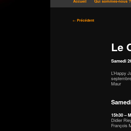
Accueil
Qui sommes-nous 
Aller
Aller
principal
au
au
Navigation
←
Précédent
des
contenu
contenu
articles
Le 
principal
secondaire
Samedi 2
L’Happy Ja
septembre.
Maur
Samedi
15h30 – M
Didier Rie
François 