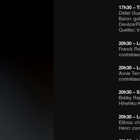
17h30 – T
Didier Gua
Baron: gui
Devèze/Pi
Quellec: 
20h30 – L
Franck Rog
contrebass
20h30 – L
Annie Terr
contrebass
20h30 – S
Bobby Rang
Hihehiko K
20h30 – L
Ellinoa: c
Henn: cont