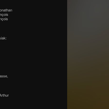
Jonathan
ançois
nçois
iak:
basse,
Arthur