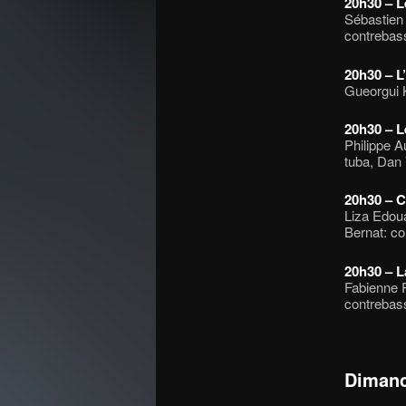
20h30 – L
Sébastien 
contrebass
20h30 – L
Gueorgui K
20h30 – L
Philippe A
tuba, Dan 
20h30 – 
Liza Edoua
Bernat: co
20h30 – L
Fabienne P
contrebass
Dimanc