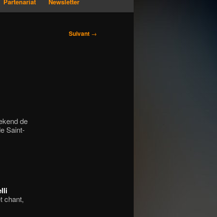
Partenariat
Newsletter
Suivant
→
eekend de
e Saint-
lli
t chant,