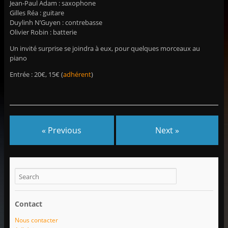
Jean-Paul Adam : saxophone
Gilles Réa : guitare
Duylinh N’Guyen : contrebasse
Olivier Robin : batterie
Un invité surprise se joindra à eux, pour quelques morceaux au
piano
Entrée : 20€, 15€ (
adhérent
)
« Previous
Next »
Contact
Nous contacter